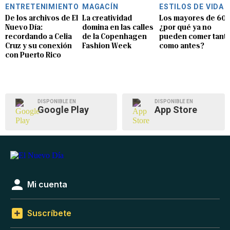
ENTRETENIMIENTO
MAGACÍN
ESTILOS DE VIDA
De los archivos de El
La creatividad
Los mayores de 60:
Nuevo Día:
domina en las calles
¿por qué ya no
recordando a Celia
de la Copenhagen
pueden comer tant
Cruz y su conexión
Fashion Week
como antes?
con Puerto Rico
DISPONIBLE EN
DISPONIBLE EN
Google Play
App Store
Mi cuenta
Suscríbete