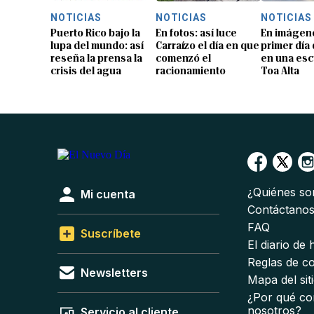
NOTICIAS
NOTICIAS
NOTICIAS
Puerto Rico bajo la
En fotos: así luce
En imágene
lupa del mundo: así
Carraízo el día en que
primer día
reseña la prensa la
comenzó el
en una esc
crisis del agua
racionamiento
Toa Alta
¿Quiénes s
Mi cuenta
Contáctano
FAQ
Suscríbete
El diario de
Reglas de c
Newsletters
Mapa del sit
¿Por qué co
nosotros?
Servicio al cliente