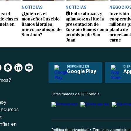
NOTICIAS
NOTICIAS
NEGOCIO
s: el
¿Quién es el
📷 Entre abrazos y
Inversión
 de clases
monseñor Eusebio
aplausos: así fue la
cooperativ
uela en
Ramos Morales,
presentación de
millones p
nuevo arzobispo de
Eusebio Ramos como
planta de
San Juan?
arzobispo de San
procesami
Juan
carne
DISPONIBLE EN
DISP
Google Play
Ap
omos?
s
Otras marcas de GFR Media
 hoy
oncursos
io
nfiar en
Política de privacidad
Términos y condicion