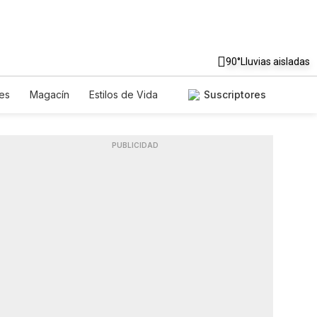
90°
Lluvias aisladas
es
Magacín
Estilos de Vida
Suscriptores
Tecnología
Juegos
tters
Feriados
Especiales
PUBLICIDAD