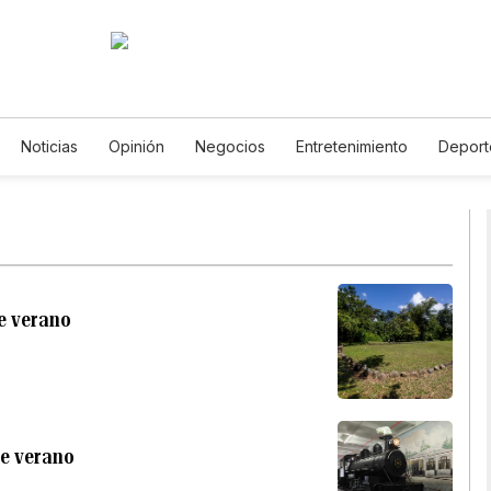
Noticias
Opinión
Negocios
Entretenimiento
Deport
stados Unidos
Ciencia y Ambiente
Gastronomía
De Viaje
ídeos
Fotos
English
Podcasts
Horóscopos
Newsle
te verano
te verano