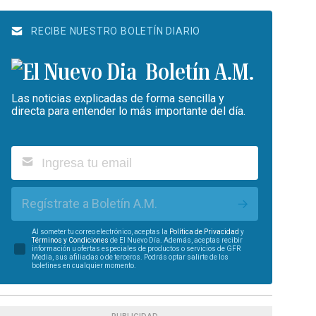
RECIBE NUESTRO BOLETÍN DIARIO
Boletín A.M.
Las noticias explicadas de forma sencilla y
directa para entender lo más importante del día.
Regístrate a Boletín A.M.
Al someter tu correo electrónico, aceptas la
Política de Privacidad
y
Términos y Condiciones
de El Nuevo Día. Además, aceptas recibir
información u ofertas especiales de productos o servicios de GFR
Media, sus afiliadas o de terceros. Podrás optar salirte de los
boletines en cualquier momento.