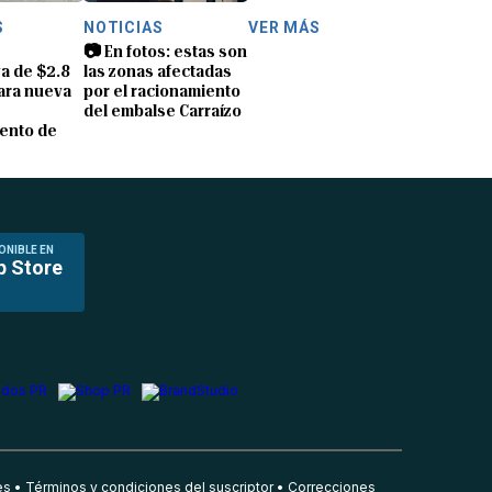
S
NOTICIAS
VER MÁS
📷 En fotos: estas son
a de $2.8
las zonas afectadas
ara nueva
por el racionamiento
del embalse Carraízo
ento de
ONIBLE EN
p Store
es
Términos y condiciones del suscriptor
Correcciones