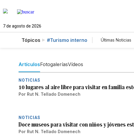
7 de agosto de 2026
Tópicos
#Turismo interno
Últimas Noticias
Mundo
E
Lotería
V
Artículos
Fotogalerías
Vídeos
NOTICIAS
10 lugares al aire libre para visitar en familia es
Por
Rut N. Tellado Domenech
NOTICIAS
Doce museos para visitar con niños y jóvenes es
Por
Rut N. Tellado Domenech