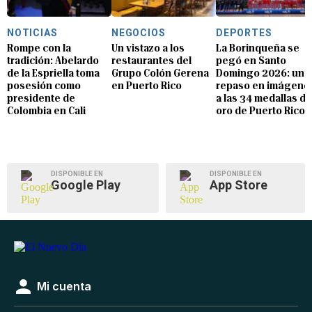
NOTICIAS
NEGOCIOS
DEPORTES
Rompe con la
Un vistazo a los
La Borinqueña se
tradición: Abelardo
restaurantes del
pegó en Santo
de la Espriella toma
Grupo Colón Gerena
Domingo 2026: un
posesión como
en Puerto Rico
repaso en imágene
presidente de
a las 34 medallas de
Colombia en Cali
oro de Puerto Rico
DISPONIBLE EN
DISPONIBLE EN
Google Play
App Store
Mi cuenta