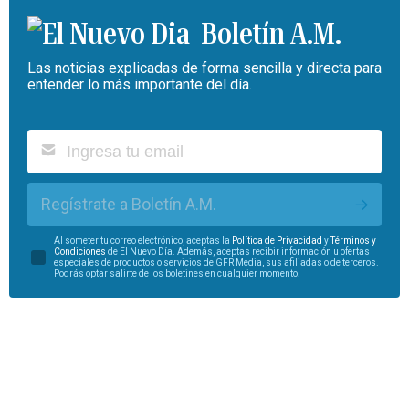
Boletín A.M.
Las noticias explicadas de forma sencilla y directa para
entender lo más importante del día.
Regístrate a Boletín A.M.
Al someter tu correo electrónico, aceptas la
Política de Privacidad
y
Términos y
Condiciones
de El Nuevo Día. Además, aceptas recibir información u ofertas
especiales de productos o servicios de GFR Media, sus afiliadas o de terceros.
Podrás optar salirte de los boletines en cualquier momento.