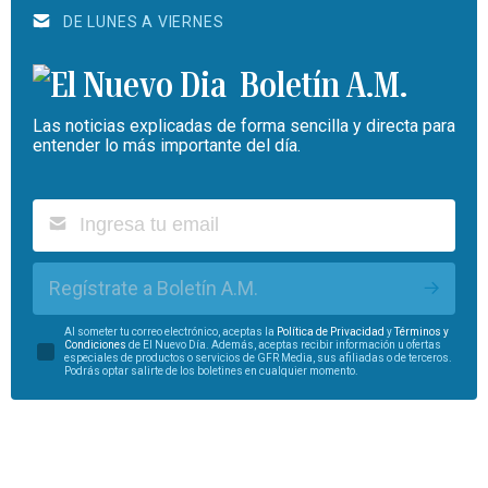
DE LUNES A VIERNES
Boletín A.M.
Las noticias explicadas de forma sencilla y directa para
entender lo más importante del día.
Regístrate a Boletín A.M.
Al someter tu correo electrónico, aceptas la
Política de Privacidad
y
Términos y
Condiciones
de El Nuevo Día. Además, aceptas recibir información u ofertas
especiales de productos o servicios de GFR Media, sus afiliadas o de terceros.
Podrás optar salirte de los boletines en cualquier momento.