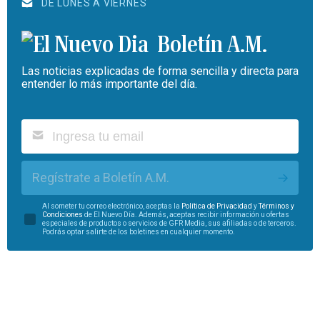
DE LUNES A VIERNES
Boletín A.M.
Las noticias explicadas de forma sencilla y directa para
entender lo más importante del día.
Regístrate a Boletín A.M.
Al someter tu correo electrónico, aceptas la
Política de Privacidad
y
Términos y
Condiciones
de El Nuevo Día. Además, aceptas recibir información u ofertas
especiales de productos o servicios de GFR Media, sus afiliadas o de terceros.
Podrás optar salirte de los boletines en cualquier momento.