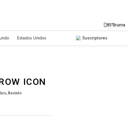
85°
Bruma
undo
Estados Unidos
Suscriptores
nglish
Podcasts
Horóscopos
Rico, Recinto