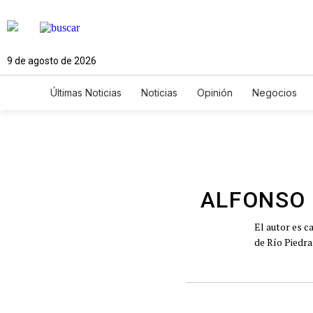
9 de agosto de 2026
Últimas Noticias
Noticias
Opinión
Negocios
Ciencia y Ambiente
Gastronomía
De Viaje
Newsletters
Feriados
Edictos
Especiales
ALFONSO 
El autor es c
de Río Piedra