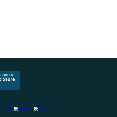
ONIBLE EN
p Store