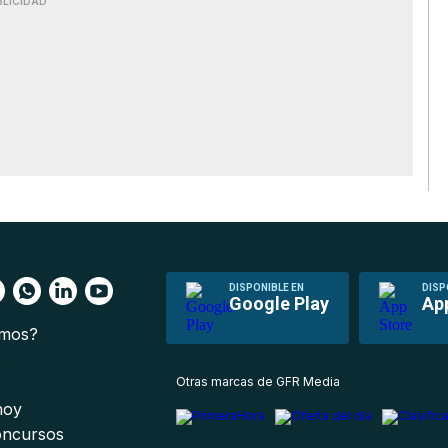
BLICIDAD
DISPONIBLE EN
DISP
Google Play
Ap
omos?
s
Otras marcas de GFR Media
 hoy
oncursos