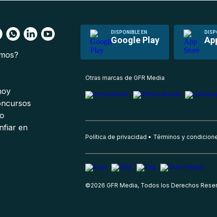
DISPONIBLE EN
DISP
Google Play
Ap
omos?
s
Otras marcas de GFR Media
 hoy
oncursos
io
nfiar en
Política de privacidad
Términos y condicion
©
2026
GFR Media, Todos los Derechos Rese