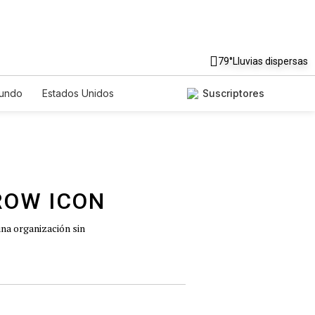
79°
Lluvias dispersas
undo
Estados Unidos
Suscriptores
nglish
Podcasts
Horóscopos
una organización sin