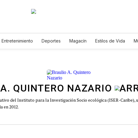
Entretenimiento
Deportes
Magacín
Estilos de Vida
M
Tecnología
Juegos
Lotería
Vídeos
Fotogalerías
E
 A. QUINTERO NAZARIO
cutivo del Instituto para la Investigación Socio ecológica (ISER-Caribe), 
da en 2012.