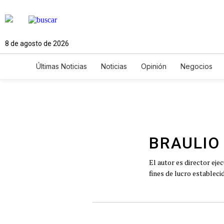
8 de agosto de 2026
Últimas Noticias
Noticias
Opinión
Negocios
Ciencia y Ambiente
Gastronomía
De Viaje
Newsletters
Feriados
Edictos
Especiales
BRAULIO
El autor es director eje
fines de lucro estableci