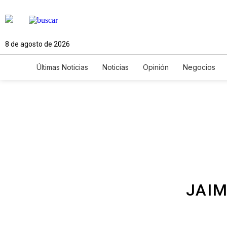
8 de agosto de 2026
Últimas Noticias
Noticias
Opinión
Negocios
Ciencia y Ambiente
Gastronomía
De Viaje
Newsletters
Feriados
Edictos
Especiales
JAIM