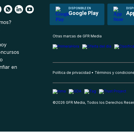
DISPONIBLE EN
DISP
Google Play
Ap
omos?
s
Otras marcas de GFR Media
 hoy
oncursos
io
nfiar en
Política de privacidad
Términos y condicion
©
2026
GFR Media, Todos los Derechos Rese