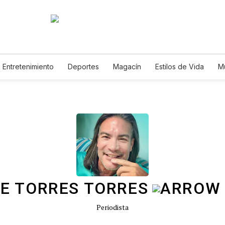
Entretenimiento
Deportes
Magacín
Estilos de Vida
M
Tecnología
Juegos
Lotería
Vídeos
Fotogalerías
E
E TORRES TORRES
Periodista