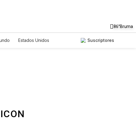
86°
Bruma
undo
Estados Unidos
Suscriptores
nglish
Podcasts
Horóscopos