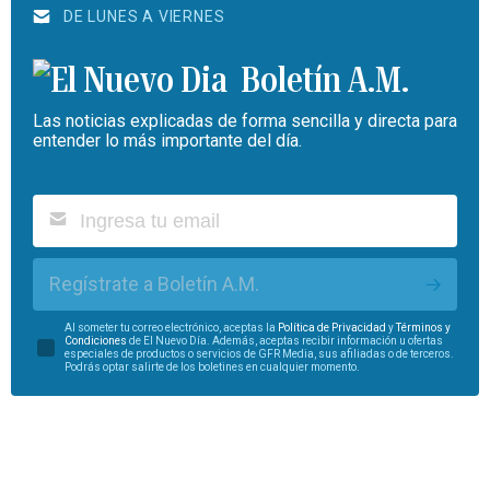
DE LUNES A VIERNES
Boletín A.M.
Las noticias explicadas de forma sencilla y directa para
entender lo más importante del día.
Regístrate a Boletín A.M.
Al someter tu correo electrónico, aceptas la
Política de Privacidad
y
Términos y
Condiciones
de El Nuevo Día. Además, aceptas recibir información u ofertas
especiales de productos o servicios de GFR Media, sus afiliadas o de terceros.
Podrás optar salirte de los boletines en cualquier momento.