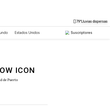
79°
Lluvias dispersas
undo
Estados Unidos
Suscriptores
nglish
Podcasts
Horóscopos
ad de Puerto