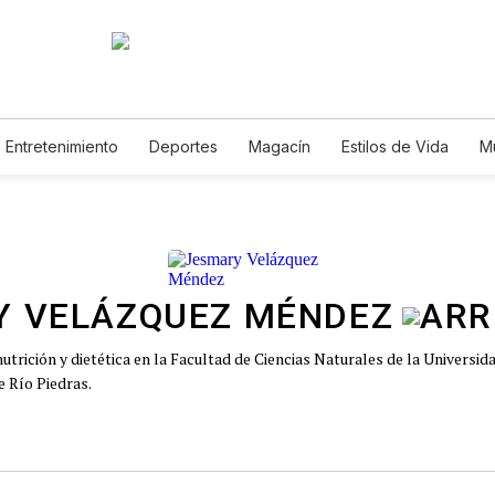
Entretenimiento
Deportes
Magacín
Estilos de Vida
M
Tecnología
Juegos
Lotería
Vídeos
Fotogalerías
E
Y VELÁZQUEZ MÉNDEZ
utrición y dietética en la Facultad de Ciencias Naturales de la Universid
e Río Piedras.