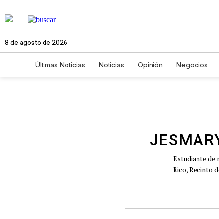
8 de agosto de 2026
Últimas Noticias
Noticias
Opinión
Negocios
Ciencia y Ambiente
Gastronomía
De Viaje
Newsletters
Feriados
Edictos
Especiales
JESMAR
Estudiante de n
Rico, Recinto d