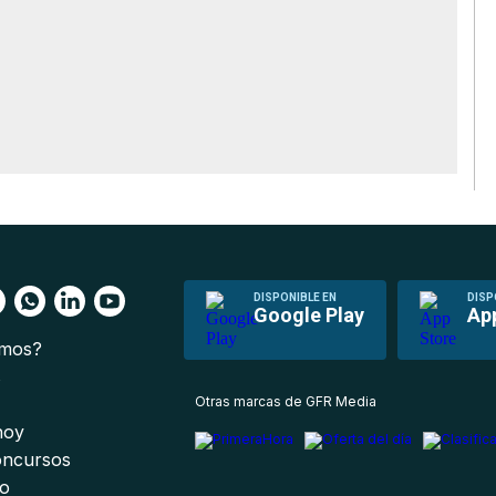
DISPONIBLE EN
DISP
Google Play
Ap
omos?
s
Otras marcas de GFR Media
 hoy
oncursos
io