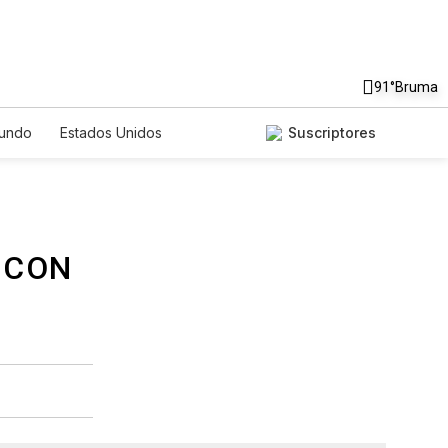
91°
Bruma
undo
Estados Unidos
Suscriptores
nglish
Podcasts
Horóscopos