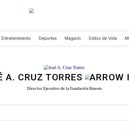
Entretenimiento
Deportes
Magacín
Estilos de Vida
M
Tecnología
Juegos
Lotería
Vídeos
Fotogalerías
E
É A. CRUZ TORRES
Director Ejecutivo de la Fundación Kinesis