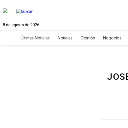
8 de agosto de 2026
Últimas Noticias
Noticias
Opinión
Negocios
Ciencia y Ambiente
Gastronomía
De Viaje
Newsletters
Feriados
Edictos
Especiales
JOS