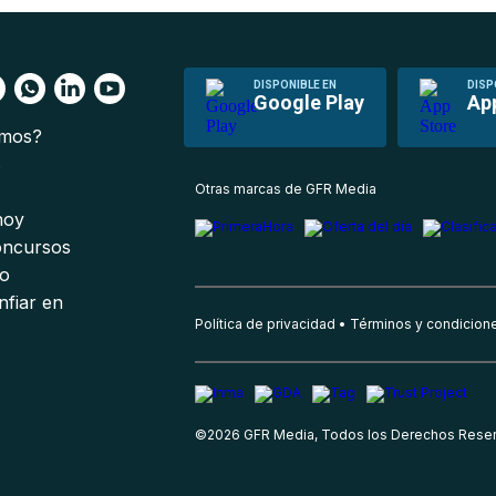
DISPONIBLE EN
DISP
Google Play
Ap
omos?
s
Otras marcas de GFR Media
 hoy
oncursos
io
nfiar en
Política de privacidad
Términos y condicion
©
2026
GFR Media, Todos los Derechos Rese