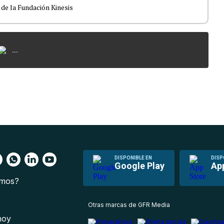
 de la Fundación Kinesis
...
DISPONIBLE EN
DISP
Google Play
Ap
omos?
s
Otras marcas de GFR Media
 hoy