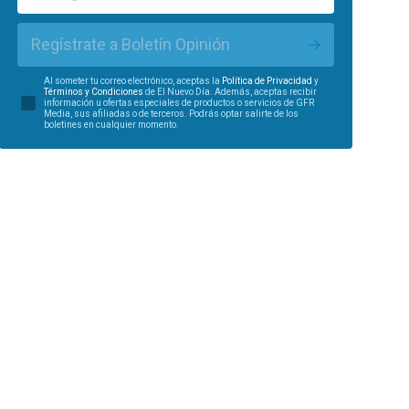
Regístrate a Boletín Opinión
Al someter tu correo electrónico, aceptas la
Política de Privacidad
y
Términos y Condiciones
de El Nuevo Día. Además, aceptas recibir
información u ofertas especiales de productos o servicios de GFR
Media, sus afiliadas o de terceros. Podrás optar salirte de los
boletines en cualquier momento.