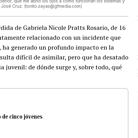
perior, que me abrió los ojos a cómo funcionan los sistemas y
e José Cruz.
(
tonito.zayas@gfmedia.com
)
dida de Gabriela Nicole Pratts Rosario, de 16
untamente relacionado con un incidente que
o, ha generado un profundo impacto en la
lta difícil de asimilar, pero que ha desatado
a juvenil: de dónde surge y, sobre todo, qué
o de cinco jóvenes