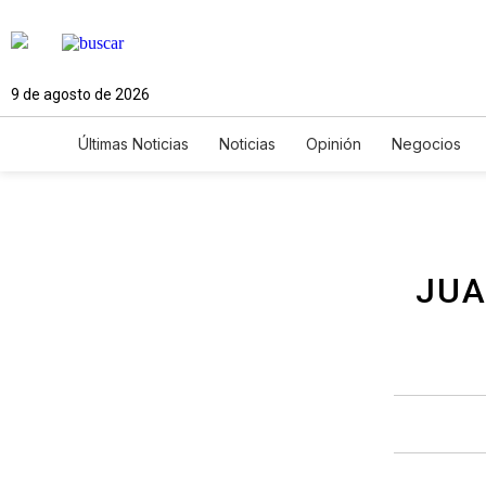
9 de agosto de 2026
Últimas Noticias
Noticias
Opinión
Negocios
Ciencia y Ambiente
Gastronomía
De Viaje
Newsletters
Feriados
Edictos
Especiales
JUA