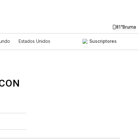
81°
Bruma
undo
Estados Unidos
Suscriptores
nglish
Podcasts
Horóscopos