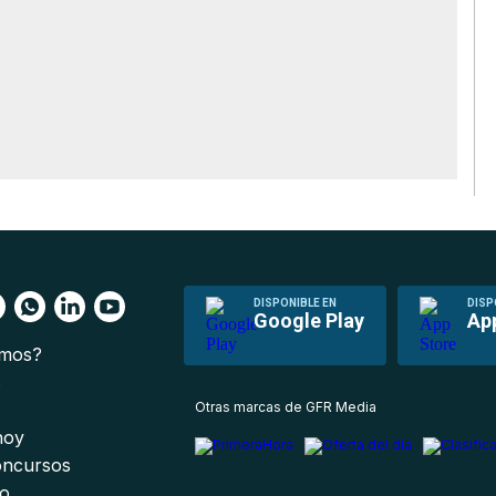
DISPONIBLE EN
DISP
Google Play
Ap
omos?
s
Otras marcas de GFR Media
 hoy
oncursos
io