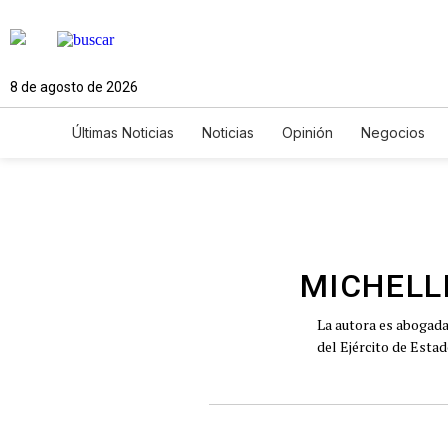
8 de agosto de 2026
Últimas Noticias
Noticias
Opinión
Negocios
Ciencia y Ambiente
Gastronomía
De Viaje
Newsletters
Feriados
Edictos
Especiales
MICHELL
La autora es abogada 
del Ejército de Esta