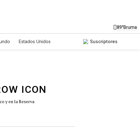
89°
Bruma
undo
Estados Unidos
Suscriptores
nglish
Podcasts
Horóscopos
co y en la Reserva