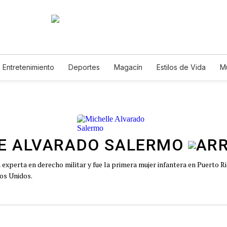
Entretenimiento
Deportes
Magacín
Estilos de Vida
M
Tecnología
Juegos
Lotería
Vídeos
Fotogalerías
E
E ALVARADO SALERMO
experta en derecho militar y fue la primera mujer infantera en Puerto Ri
dos Unidos.