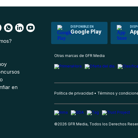
DISPONIBLE EN
DISP
Google Play
Ap
omos?
s
Otras marcas de GFR Media
 hoy
oncursos
io
nfiar en
Política de privacidad
Términos y condicion
©
2026
GFR Media, Todos los Derechos Rese