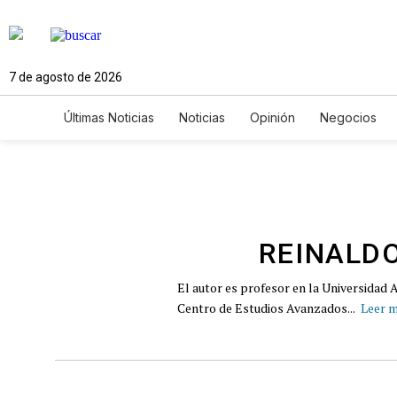
7 de agosto de 2026
Últimas Noticias
Noticias
Opinión
Negocios
Ciencia y Ambiente
Gastronomía
De Viaje
Newsletters
Feriados
Edictos
Especiales
REINALDO
El autor es profesor en la Universidad 
Centro de Estudios Avanzados...
Leer 