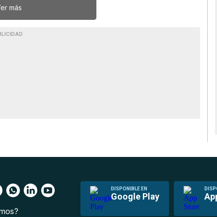
er más
BLICIDAD
DISPONIBLE EN
DISP
Google Play
Ap
omos?