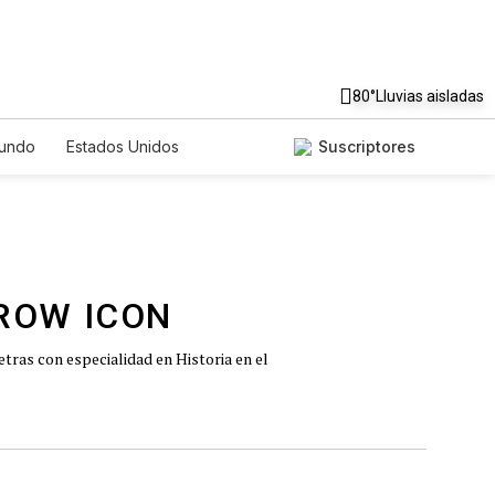
80°
Lluvias aisladas
undo
Estados Unidos
Suscriptores
nglish
Podcasts
Horóscopos
tras con especialidad en Historia en el