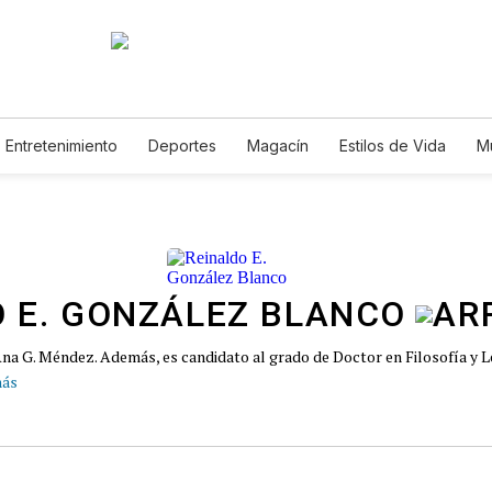
Entretenimiento
Deportes
Magacín
Estilos de Vida
M
Tecnología
Juegos
Lotería
Vídeos
Fotogalerías
E
 E. GONZÁLEZ BLANCO
Ana G. Méndez. Además, es candidato al grado de Doctor en Filosofía y Le
más