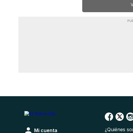
V
PU
¿Quiénes s
Mi cuenta