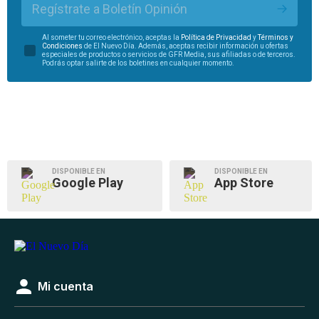
Regístrate a Boletín Opinión
Al someter tu correo electrónico, aceptas la
Política de Privacidad
y
Términos y
Condiciones
de El Nuevo Día. Además, aceptas recibir información u ofertas
especiales de productos o servicios de GFR Media, sus afiliadas o de terceros.
Podrás optar salirte de los boletines en cualquier momento.
DISPONIBLE EN
DISPONIBLE EN
Google Play
App Store
Mi cuenta