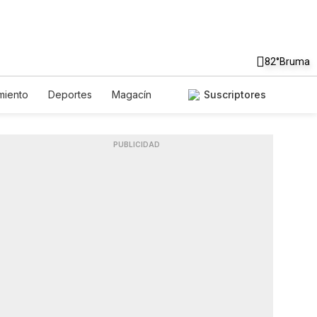
82°
Bruma
miento
Deportes
Magacín
Suscriptores
ente
Gastronomía
De Viaje
English
Podcasts
les
PUBLICIDAD