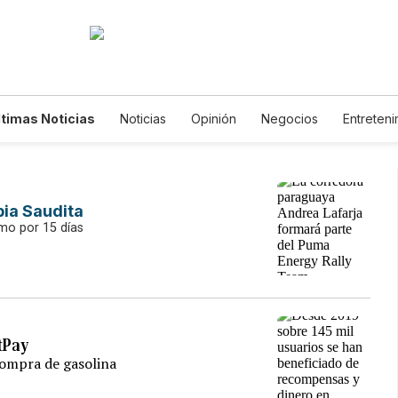
ltimas Noticias
Noticias
Opinión
Negocios
Entreteni
Estilos de Vida
Mundo
Estados Unidos
Ciencia y Ambi
Tecnología
Juegos
Lotería
Vídeos
Fotogalerías
Horóscopos
Newsletters
Feriados
Edictos
Especia
bia Saudita
emo por 15 días
tPay
compra de gasolina