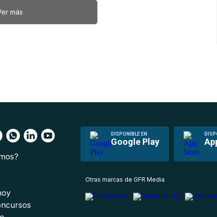
Ver más
DISPONIBLE EN
DISP
Google Play
Ap
omos?
s
Otras marcas de GFR Media
 hoy
oncursos