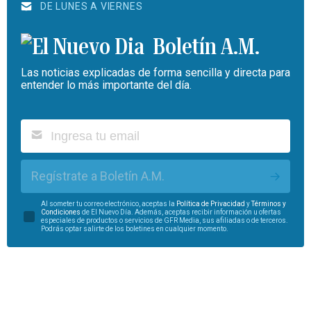
DE LUNES A VIERNES
Boletín A.M.
Las noticias explicadas de forma sencilla y directa para
entender lo más importante del día.
Regístrate a Boletín A.M.
Al someter tu correo electrónico, aceptas la
Política de Privacidad
y
Términos y
Condiciones
de El Nuevo Día. Además, aceptas recibir información u ofertas
especiales de productos o servicios de GFR Media, sus afiliadas o de terceros.
Podrás optar salirte de los boletines en cualquier momento.