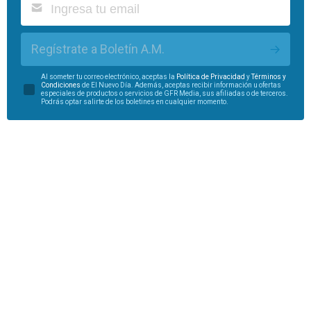
Regístrate a Boletín A.M.
Al someter tu correo electrónico, aceptas la
Política de Privacidad
y
Términos y
Condiciones
de El Nuevo Día. Además, aceptas recibir información u ofertas
especiales de productos o servicios de GFR Media, sus afiliadas o de terceros.
Podrás optar salirte de los boletines en cualquier momento.