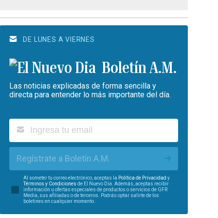
DE LUNES A VIERNES
Boletín A.M.
Las noticias explicadas de forma sencilla y
directa para entender lo más importante del día.
Regístrate a Boletín A.M.
Al someter tu correo electrónico, aceptas la
Política de Privacidad
y
Términos y Condiciones
de El Nuevo Día. Además, aceptas recibir
información u ofertas especiales de productos o servicios de GFR
Media, sus afiliadas o de terceros. Podrás optar salirte de los
boletines en cualquier momento.