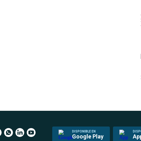
DISPONIBLE EN
DISP
Google Play
Ap