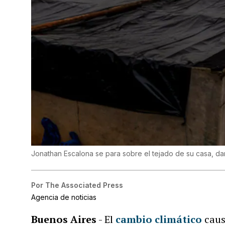
Jonathan Escalona se para sobre el tejado de su casa, da
Por
The Associated Press
Agencia de noticias
Buenos Aires
- El
cambio climático
caus