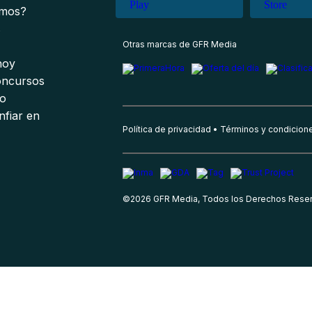
omos?
s
Otras marcas de GFR Media
 hoy
oncursos
io
nfiar en
Política de privacidad
Términos y condicion
©
2026
GFR Media, Todos los Derechos Rese