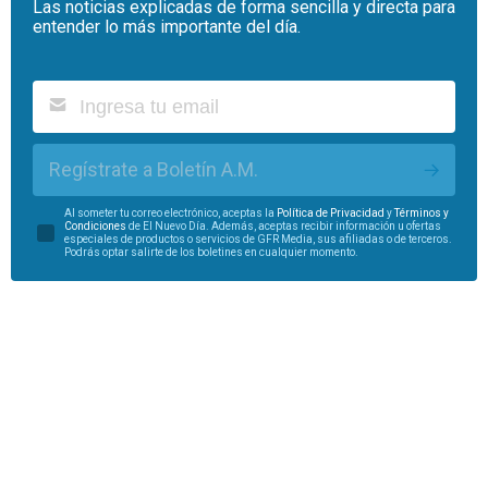
Las noticias explicadas de forma sencilla y directa para
entender lo más importante del día.
Regístrate a Boletín A.M.
Al someter tu correo electrónico, aceptas la
Política de Privacidad
y
Términos y
Condiciones
de El Nuevo Día. Además, aceptas recibir información u ofertas
especiales de productos o servicios de GFR Media, sus afiliadas o de terceros.
Podrás optar salirte de los boletines en cualquier momento.