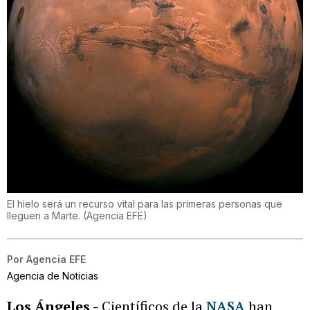
El hielo será un recurso vital para las primeras personas que
lleguen a Marte.
(
Agencia EFE
)
Por
Agencia EFE
Agencia de Noticias
Los Ángeles -
Científicos de la
NASA
han