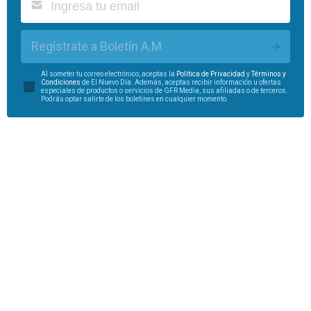
Regístrate a Boletín A.M.
Al someter tu correo electrónico, aceptas la
Política de Privacidad
y
Términos y
Condiciones
de El Nuevo Día. Además, aceptas recibir información u ofertas
especiales de productos o servicios de GFR Media, sus afiliadas o de terceros.
Podrás optar salirte de los boletines en cualquier momento.