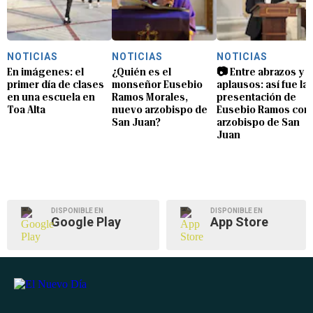
NOTICIAS
NOTICIAS
NOTICIAS
En imágenes: el
¿Quién es el
📷 Entre abrazos y
primer día de clases
monseñor Eusebio
aplausos: así fue la
en una escuela en
Ramos Morales,
presentación de
Toa Alta
nuevo arzobispo de
Eusebio Ramos com
San Juan?
arzobispo de San
Juan
DISPONIBLE EN
DISPONIBLE EN
Google Play
App Store