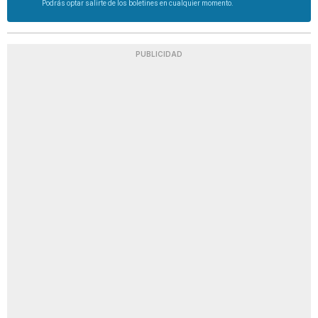
Podrás optar salirte de los boletines en cualquier momento.
PUBLICIDAD