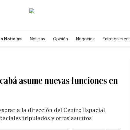
s Noticias
Noticias
Opinión
Negocios
Entretenimien
tilos de Vida
Mundo
Estados Unidos
Ciencia y Ambiente
cnología
Juegos
Lotería
Vídeos
Fotogalerías
Engl
wsletters
Feriados
Edictos
Especiales
Acabá asume nuevas funciones en
esorar a la dirección del Centro Espacial
paciales tripulados y otros asuntos