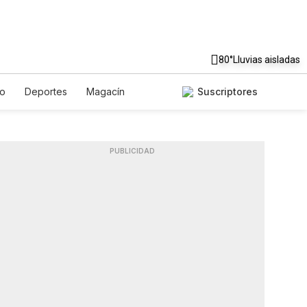
80°
Lluvias aisladas
to
Deportes
Magacín
Suscriptores
Gastronomía
De Viaje
ish
Podcasts
Horóscopos
PUBLICIDAD