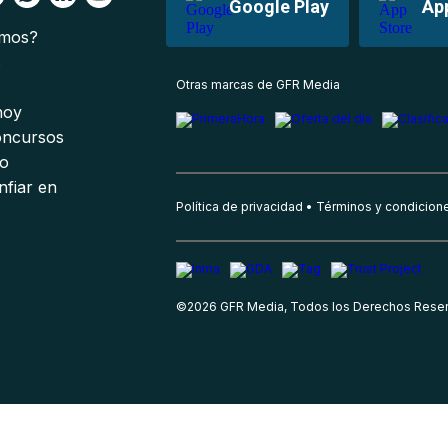
Google Play
Ap
omos?
s
Otras marcas de GFR Media
 hoy
oncursos
io
nfiar en
Política de privacidad
Términos y condicion
©
2026
GFR Media, Todos los Derechos Rese