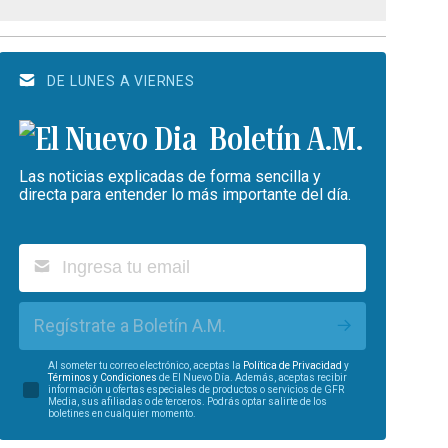
DE LUNES A VIERNES
Boletín A.M.
Las noticias explicadas de forma sencilla y
directa para entender lo más importante del día.
Regístrate a Boletín A.M.
Al someter tu correo electrónico, aceptas la
Política de Privacidad
y
Términos y Condiciones
de El Nuevo Día. Además, aceptas recibir
información u ofertas especiales de productos o servicios de GFR
Media, sus afiliadas o de terceros. Podrás optar salirte de los
boletines en cualquier momento.