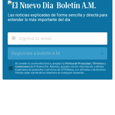
Boletín A.M.
Las noticias explicadas de forma sencilla y directa para
entender lo más importante del día.
Regístrate a Boletín A.M.
Al someter tu correo electrónico, aceptas la
Política de Privacidad
y
Términos y
Condiciones
de El Nuevo Día. Además, aceptas recibir información u ofertas
especiales de productos o servicios de GFR Media, sus afiliadas o de terceros.
Podrás optar salirte de los boletines en cualquier momento.