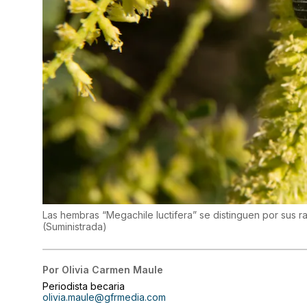
Las hembras “Megachile luctifera” se distinguen por sus r
(
Suministrada
)
Por
Olivia Carmen Maule
Periodista becaria
olivia.maule@gfrmedia.com