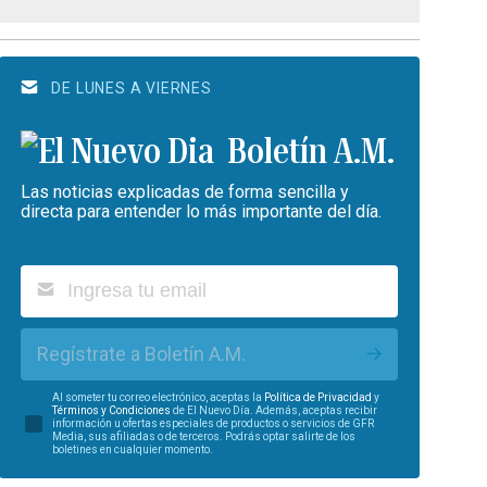
DE LUNES A VIERNES
Boletín A.M.
Las noticias explicadas de forma sencilla y
directa para entender lo más importante del día.
Regístrate a Boletín A.M.
Al someter tu correo electrónico, aceptas la
Política de Privacidad
y
Términos y Condiciones
de El Nuevo Día. Además, aceptas recibir
información u ofertas especiales de productos o servicios de GFR
Media, sus afiliadas o de terceros. Podrás optar salirte de los
boletines en cualquier momento.