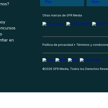
omos?
s
Otras marcas de GFR Media
 hoy
oncursos
io
nfiar en
Política de privacidad
Términos y condicion
©
2026
GFR Media, Todos los Derechos Rese