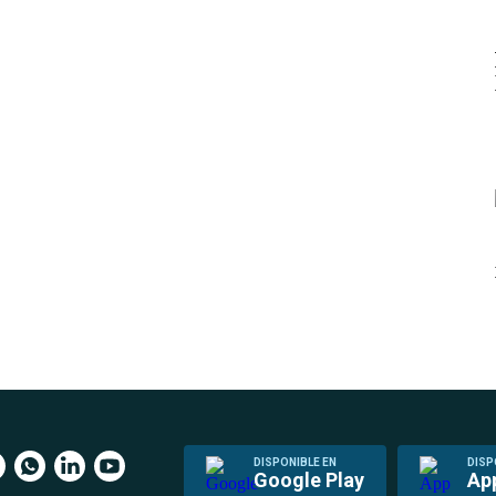
DISPONIBLE EN
DISP
Google Play
Ap