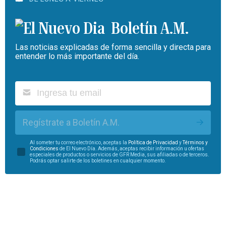
Boletín A.M.
Las noticias explicadas de forma sencilla y directa para
entender lo más importante del día.
Regístrate a Boletín A.M.
Al someter tu correo electrónico, aceptas la
Política de Privacidad
y
Términos y
Condiciones
de El Nuevo Día. Además, aceptas recibir información u ofertas
especiales de productos o servicios de GFR Media, sus afiliadas o de terceros.
Podrás optar salirte de los boletines en cualquier momento.