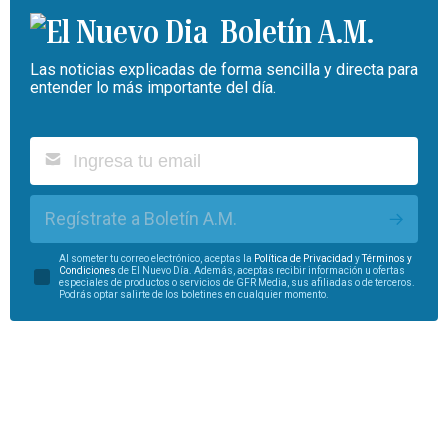
Boletín A.M.
Las noticias explicadas de forma sencilla y directa para
entender lo más importante del día.
Regístrate a Boletín A.M.
Al someter tu correo electrónico, aceptas la
Política de Privacidad
y
Términos y
Condiciones
de El Nuevo Día. Además, aceptas recibir información u ofertas
especiales de productos o servicios de GFR Media, sus afiliadas o de terceros.
Podrás optar salirte de los boletines en cualquier momento.