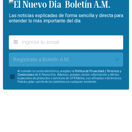
Boletín A.M.
Las noticias explicadas de forma sencilla y directa para
entender lo más importante del día.
Regístrate a Boletín A.M.
Al someter tu correo electrónico, aceptas la
Política de Privacidad
y
Términos y
Condiciones
de El Nuevo Día. Además, aceptas recibir información u ofertas
especiales de productos o servicios de GFR Media, sus afiliadas o de terceros.
Podrás optar salirte de los boletines en cualquier momento.