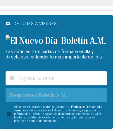
DE LUNES A VIERNES
Boletín A.M.
Las noticias explicadas de forma sencilla y
directa para entender lo más importante del día.
Regístrate a Boletín A.M.
Al someter tu correo electrónico, aceptas la
Política de Privacidad
y
Términos y Condiciones
de El Nuevo Día. Además, aceptas recibir
información u ofertas especiales de productos o servicios de GFR
Media, sus afiliadas o de terceros. Podrás optar salirte de los
boletines en cualquier momento.