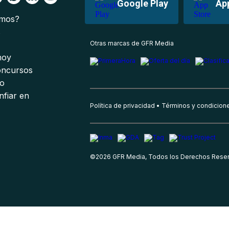
Google Play
Ap
omos?
s
Otras marcas de GFR Media
 hoy
oncursos
io
nfiar en
Política de privacidad
Términos y condicion
©
2026
GFR Media, Todos los Derechos Rese