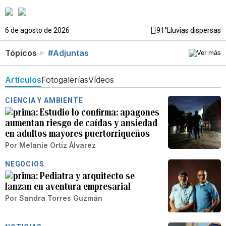
6 de agosto de 2026
91°
Lluvias dispersas
Tópicos
#Adjuntas
Artículos
Fotogalerías
Vídeos
CIENCIA Y AMBIENTE
Estudio lo confirma: apagones
aumentan riesgo de caídas y ansiedad
en adultos mayores puertorriqueños
Por
Melanie Ortiz Álvarez
NEGOCIOS
Pediatra y arquitecto se
lanzan en aventura empresarial
Por
Sandra Torres Guzmán