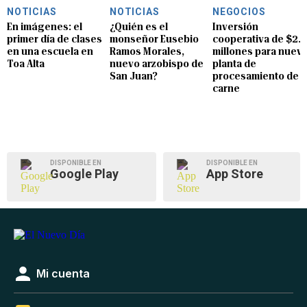
NOTICIAS
NOTICIAS
NEGOCIOS
En imágenes: el
¿Quién es el
Inversión
primer día de clases
monseñor Eusebio
cooperativa de $2.8
en una escuela en
Ramos Morales,
millones para nuev
Toa Alta
nuevo arzobispo de
planta de
San Juan?
procesamiento de
carne
DISPONIBLE EN
DISPONIBLE EN
Google Play
App Store
Mi cuenta