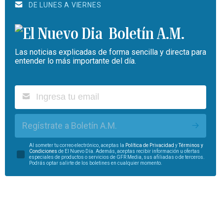
DE LUNES A VIERNES
Boletín A.M.
Las noticias explicadas de forma sencilla y directa para
entender lo más importante del día.
Regístrate a Boletín A.M.
Al someter tu correo electrónico, aceptas la
Política de Privacidad
y
Términos y
Condiciones
de El Nuevo Día. Además, aceptas recibir información u ofertas
especiales de productos o servicios de GFR Media, sus afiliadas o de terceros.
Podrás optar salirte de los boletines en cualquier momento.