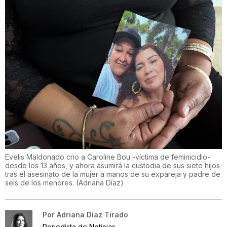
Evelis Maldonado crio a Caroline Bou -víctima de feminicidio-
desde los 13 años, y ahora asumirá la custodia de sus siete hijos
tras el asesinato de la mujer a manos de su expareja y padre de
seis de los menores.
(
Adriana Díaz
)
Por
Adriana Díaz Tirado
Periodista de Noticias