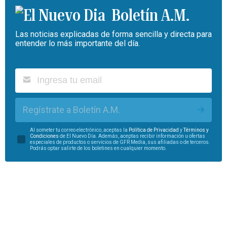
Boletín A.M.
Las noticias explicadas de forma sencilla y directa para
entender lo más importante del día.
Regístrate a Boletín A.M.
Al someter tu correo electrónico, aceptas la
Política de Privacidad
y
Términos y
Condiciones
de El Nuevo Día. Además, aceptas recibir información u ofertas
especiales de productos o servicios de GFR Media, sus afiliadas o de terceros.
Podrás optar salirte de los boletines en cualquier momento.