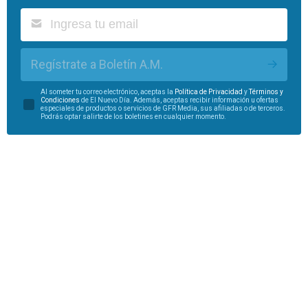
Regístrate a Boletín A.M.
Al someter tu correo electrónico, aceptas la
Política de Privacidad
y
Términos y
Condiciones
de El Nuevo Día. Además, aceptas recibir información u ofertas
especiales de productos o servicios de GFR Media, sus afiliadas o de terceros.
Podrás optar salirte de los boletines en cualquier momento.