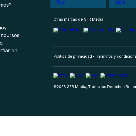
omos?
s
Otras marcas de GFR Media
 hoy
oncursos
io
nfiar en
Política de privacidad
Términos y condicion
©
2026
GFR Media, Todos los Derechos Rese