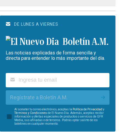
DE LUNES A VIERNES
Boletín A.M.
Las noticias explicadas de forma sencilla y
directa para entender lo más importante del día.
Regístrate a Boletín A.M.
Al someter tu correo electrónico, aceptas la
Política de Privacidad
y
Términos y Condiciones
de El Nuevo Día. Además, aceptas recibir
información u ofertas especiales de productos o servicios de GFR
Media, sus afiliadas o de terceros. Podrás optar salirte de los
boletines en cualquier momento.