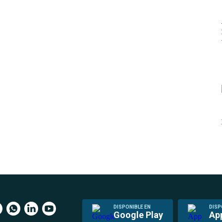
DISPONIBLE EN
DISP
Google Play
Ap