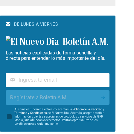
DE LUNES A VIERNES
Boletín A.M.
Las noticias explicadas de forma sencilla y
directa para entender lo más importante del día.
Regístrate a Boletín A.M.
Al someter tu correo electrónico, aceptas la
Política de Privacidad
y
Términos y Condiciones
de El Nuevo Día. Además, aceptas recibir
información u ofertas especiales de productos o servicios de GFR
Media, sus afiliadas o de terceros. Podrás optar salirte de los
boletines en cualquier momento.