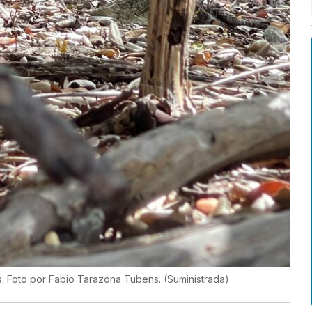
s. Foto por Fabio Tarazona Tubens.
(
Suministrada
)