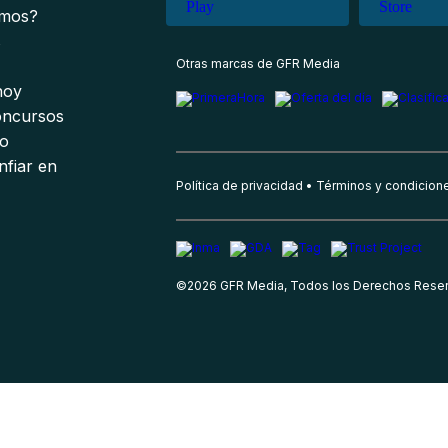
omos?
s
Otras marcas de GFR Media
 hoy
oncursos
io
nfiar en
Política de privacidad
Términos y condicion
©
2026
GFR Media, Todos los Derechos Rese