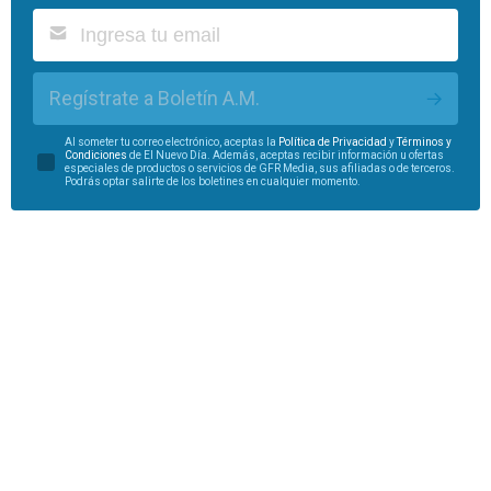
Regístrate a Boletín A.M.
Al someter tu correo electrónico, aceptas la
Política de Privacidad
y
Términos y
Condiciones
de El Nuevo Día. Además, aceptas recibir información u ofertas
especiales de productos o servicios de GFR Media, sus afiliadas o de terceros.
Podrás optar salirte de los boletines en cualquier momento.