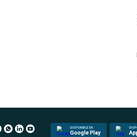
DISPONIBLE EN
DISP
Google Play
Ap