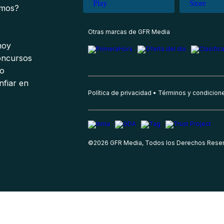
omos?
s
Otras marcas de GFR Media
 hoy
oncursos
io
nfiar en
Política de privacidad
Términos y condicion
©
2026
GFR Media, Todos los Derechos Rese