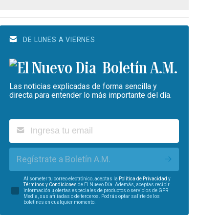
DE LUNES A VIERNES
Boletín A.M.
Las noticias explicadas de forma sencilla y
directa para entender lo más importante del día.
Regístrate a Boletín A.M.
Al someter tu correo electrónico, aceptas la
Política de Privacidad
y
Términos y Condiciones
de El Nuevo Día. Además, aceptas recibir
información u ofertas especiales de productos o servicios de GFR
Media, sus afiliadas o de terceros. Podrás optar salirte de los
boletines en cualquier momento.