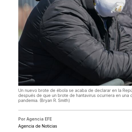
Un nuevo brote de ébola se acaba de declarar en la Re
después de que un brote de hantavirus ocurriera en una 
pandemia.
(
Bryan R. Smith
)
Por
Agencia EFE
Agencia de Noticias