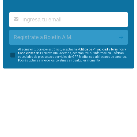
Regístrate a Boletín A.M.
Al someter tu correo electrónico, aceptas la
Política de Privacidad
y
Términos y
Condiciones
de El Nuevo Día. Además, aceptas recibir información u ofertas
especiales de productos o servicios de GFR Media, sus afiliadas o de terceros.
Podrás optar salirte de los boletines en cualquier momento.