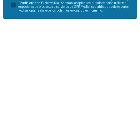
Condiciones
de El Nuevo Día. Además, aceptas recibir información u ofertas
especiales de productos o servicios de GFR Media, sus afiliadas o de terceros.
Podrás optar salirte de los boletines en cualquier momento.