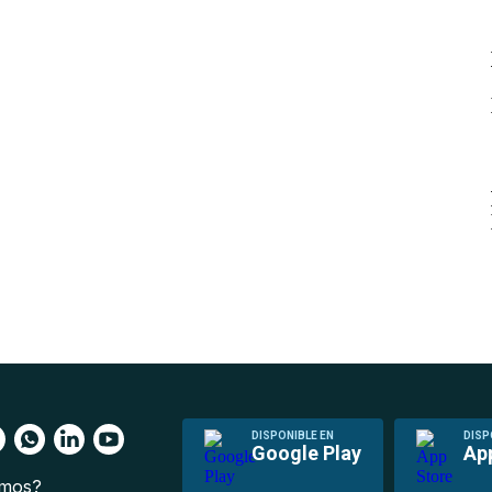
DISPONIBLE EN
DISP
Google Play
Ap
omos?