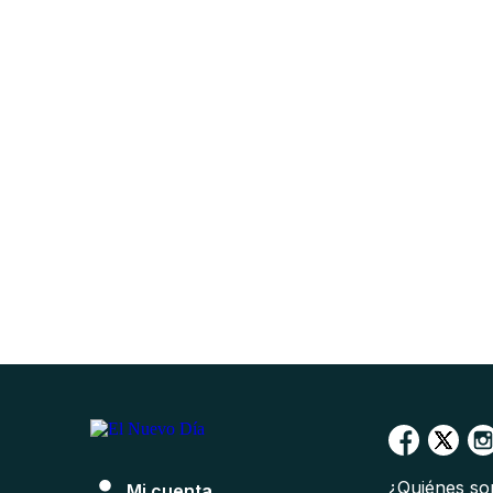
¿Quiénes s
Mi cuenta