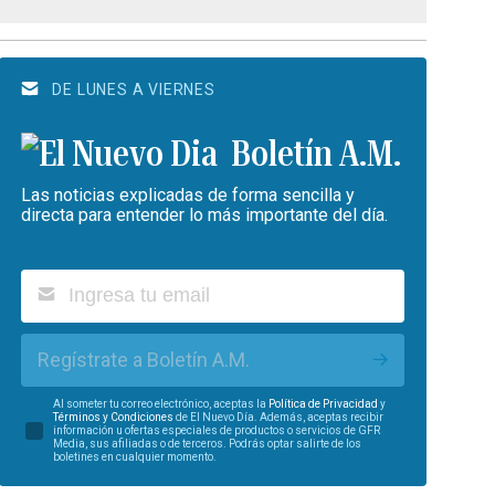
DE LUNES A VIERNES
Boletín A.M.
Las noticias explicadas de forma sencilla y
directa para entender lo más importante del día.
Regístrate a Boletín A.M.
Al someter tu correo electrónico, aceptas la
Política de Privacidad
y
Términos y Condiciones
de El Nuevo Día. Además, aceptas recibir
información u ofertas especiales de productos o servicios de GFR
Media, sus afiliadas o de terceros. Podrás optar salirte de los
boletines en cualquier momento.