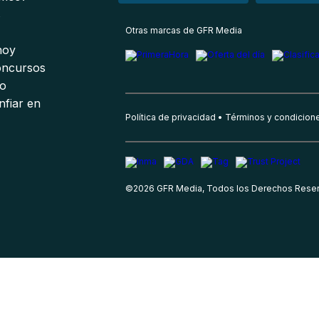
s
Otras marcas de GFR Media
 hoy
oncursos
io
nfiar en
Política de privacidad
Términos y condicion
©
2026
GFR Media, Todos los Derechos Rese