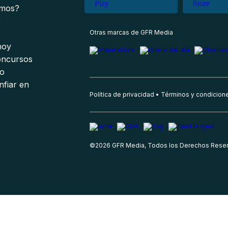
omos?
s
Otras marcas de GFR Media
 hoy
oncursos
io
nfiar en
Política de privacidad
Términos y condicion
©
2026
GFR Media, Todos los Derechos Rese