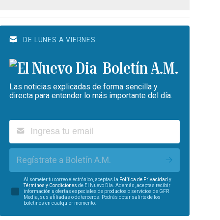
DE LUNES A VIERNES
Boletín A.M.
Las noticias explicadas de forma sencilla y
directa para entender lo más importante del día.
Regístrate a Boletín A.M.
Al someter tu correo electrónico, aceptas la
Política de Privacidad
y
Términos y Condiciones
de El Nuevo Día. Además, aceptas recibir
información u ofertas especiales de productos o servicios de GFR
Media, sus afiliadas o de terceros. Podrás optar salirte de los
boletines en cualquier momento.