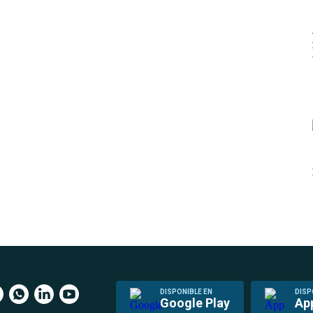
DISPONIBLE EN
DISP
Google Play
Ap