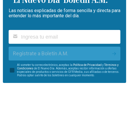
Las noticias explicadas de forma sencilla y directa para
entender lo más importante del día.
Regístrate a Boletín A.M.
Al someter tu correo electrónico, aceptas la
Política de Privacidad
y
Términos y
Condiciones
de El Nuevo Día. Además, aceptas recibir información u ofertas
especiales de productos o servicios de GFR Media, sus afiliadas o de terceros.
Podrás optar salirte de los boletines en cualquier momento.