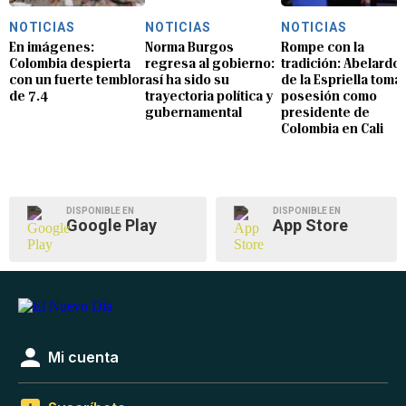
NOTICIAS
NOTICIAS
NOTICIAS
En imágenes:
Norma Burgos
Rompe con la
Colombia despierta
regresa al gobierno:
tradición: Abelardo
con un fuerte temblor
así ha sido su
de la Espriella toma
de 7.4
trayectoria política y
posesión como
gubernamental
presidente de
Colombia en Cali
DISPONIBLE EN
DISPONIBLE EN
Google Play
App Store
Mi cuenta