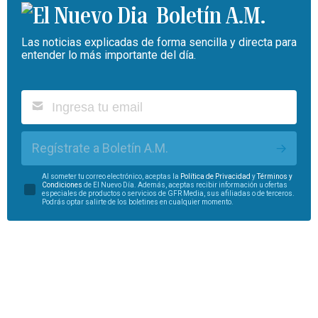
Boletín A.M.
Las noticias explicadas de forma sencilla y directa para
entender lo más importante del día.
Regístrate a Boletín A.M.
Al someter tu correo electrónico, aceptas la
Política de Privacidad
y
Términos y
Condiciones
de El Nuevo Día. Además, aceptas recibir información u ofertas
especiales de productos o servicios de GFR Media, sus afiliadas o de terceros.
Podrás optar salirte de los boletines en cualquier momento.