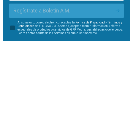
Regístrate a Boletín A.M.
Al someter tu correo electrónico, aceptas la
Política de Privacidad
y
Términos y
Condiciones
de El Nuevo Día. Además, aceptas recibir información u ofertas
especiales de productos o servicios de GFR Media, sus afiliadas o de terceros.
Podrás optar salirte de los boletines en cualquier momento.