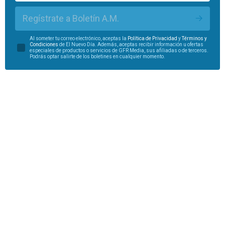
Regístrate a Boletín A.M.
Al someter tu correo electrónico, aceptas la
Política de Privacidad
y
Términos y
Condiciones
de El Nuevo Día. Además, aceptas recibir información u ofertas
especiales de productos o servicios de GFR Media, sus afiliadas o de terceros.
Podrás optar salirte de los boletines en cualquier momento.