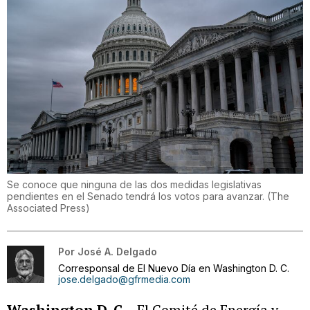
Se conoce que ninguna de las dos medidas legislativas
pendientes en el Senado tendrá los votos para avanzar.
(
The
Associated Press
)
Por
José A. Delgado
Corresponsal de El Nuevo Día en Washington D. C.
jose.delgado@gfrmedia.com
Washington D .C.
- El Comité de Energía y