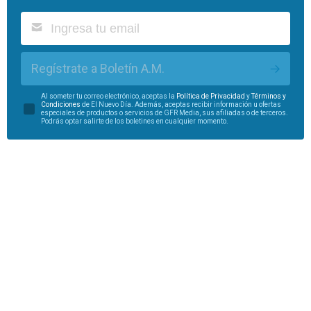
Regístrate a Boletín A.M.
Al someter tu correo electrónico, aceptas la
Política de Privacidad
y
Términos y
Condiciones
de El Nuevo Día. Además, aceptas recibir información u ofertas
especiales de productos o servicios de GFR Media, sus afiliadas o de terceros.
Podrás optar salirte de los boletines en cualquier momento.